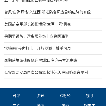
五千多年前的红山已有中轴线对称布局
台风“白海豚”移入江西 浙江防台风应急响应降为Ⅱ级
美国前空军部长被指泄露“空军一号”机密
暑期早设防，远离眼外伤｜应急医课堂
“罗犇犇”带你打卡：开放罗湖，触手可及
暑期跨境游热度飙升 拱北口岸迎来客流高峰
公安部网安局再次公布15起涉汛涉灾网络谣言案例
时评
资讯
C财经
视频
专栏
地方
漫画
观天下