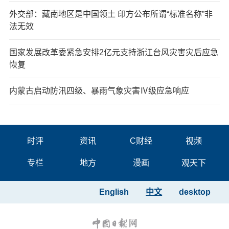
外交部：藏南地区是中国领土 印方公布所谓“标准名称”非
法无效
国家发展改革委紧急安排2亿元支持浙江台风灾害灾后应急
恢复
内蒙古启动防汛四级、暴雨气象灾害Ⅳ级应急响应
时评
资讯
C财经
视频
专栏
地方
漫画
观天下
English
中文
desktop