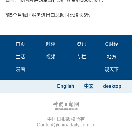
白宫：美国对伊朗军事行动已花费约300亿美元
前5个月我国服务进出口总额同比增长6%
首页
时评
资讯
C财经
生活
视频
专栏
地方
漫画
观天下
English
中文
desktop
中国日报版权所有
Content@chinadaily.com.cn