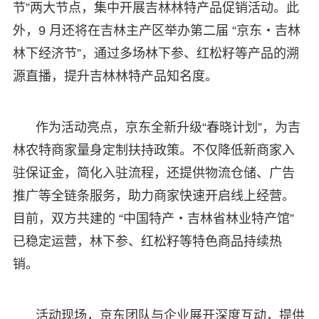
节”两大节点，集中开展吉林林特产品促销活动。此
外，9 月还将在吉林主产区举办第二届 “京东・吉林
林下经济节”，通过多场林下参、红松籽等产品的溯
源直播，提升吉林林特产品知名度。
作为活动亮点，京东全新升级“春晓计划”，为吉
林农特商家量身定制扶持政策。不仅降低新商家入
驻保证金，简化入驻流程，还提供物流仓储、广告
推广等全链条服务，助力商家快速开启线上经营。
目前，双方共建的 “中国特产・吉林省林业特产馆”
已稳定运营，林下参、红松籽等特色商品持续热
销。
活动现场，京东团队与企业展开深度互动，提供