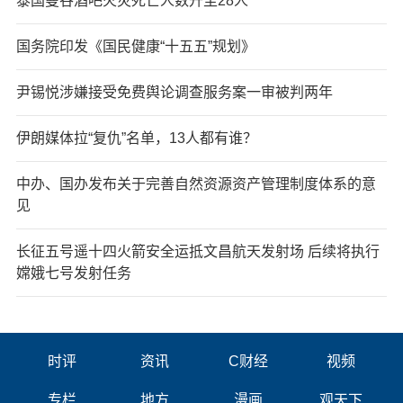
泰国曼谷酒吧火灾死亡人数升至28人
国务院印发《国民健康“十五五”规划》
尹锡悦涉嫌接受免费舆论调查服务案一审被判两年
伊朗媒体拉“复仇”名单，13人都有谁？
中办、国办发布关于完善自然资源资产管理制度体系的意
见
长征五号遥十四火箭安全运抵文昌航天发射场 后续将执行
嫦娥七号发射任务
时评
资讯
C财经
视频
专栏
地方
漫画
观天下