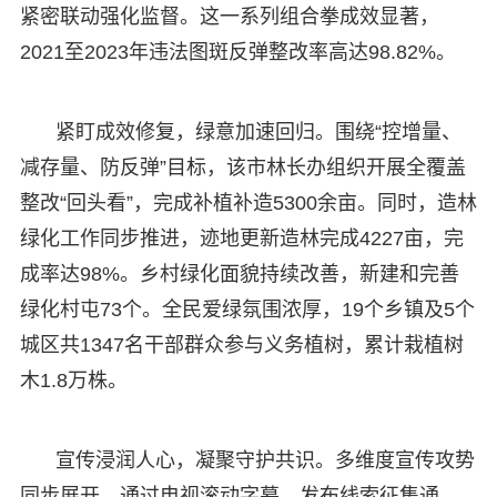
紧密联动强化监督。这一系列组合拳成效显著，
2021至2023年违法图斑反弹整改率高达98.82%。
紧盯成效修复，绿意加速回归。围绕“控增量、
减存量、防反弹”目标，该市林长办组织开展全覆盖
整改“回头看”，完成补植补造5300余亩。同时，造林
绿化工作同步推进，迹地更新造林完成4227亩，完
成率达98%。乡村绿化面貌持续改善，新建和完善
绿化村屯73个。全民爱绿氛围浓厚，19个乡镇及5个
城区共1347名干部群众参与义务植树，累计栽植树
木1.8万株。
宣传浸润人心，凝聚守护共识。多维度宣传攻势
同步展开，通过电视滚动字幕、发布线索征集通