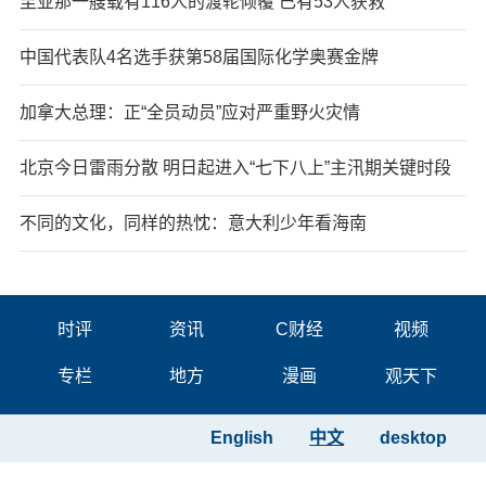
圭亚那一艘载有116人的渡轮倾覆 已有53人获救
中国代表队4名选手获第58届国际化学奥赛金牌
加拿大总理：正“全员动员”应对严重野火灾情
北京今日雷雨分散 明日起进入“七下八上”主汛期关键时段
不同的文化，同样的热忱：意大利少年看海南
时评
资讯
C财经
视频
专栏
地方
漫画
观天下
English
中文
desktop