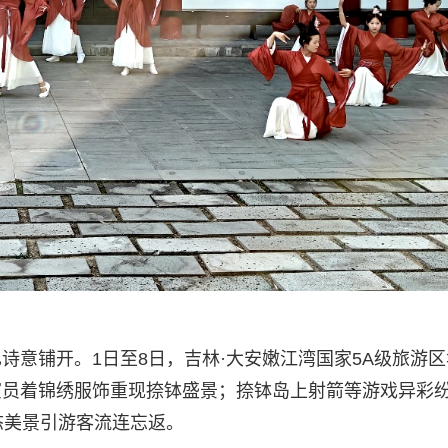
诗意铺开。1日至8日，吉林·大安嫩江湾国家5A级旅游区
演员着锦绣服饰重现捺钵盛景；捺钵岛上射箭等游戏异彩
态美景引游客流连忘返。