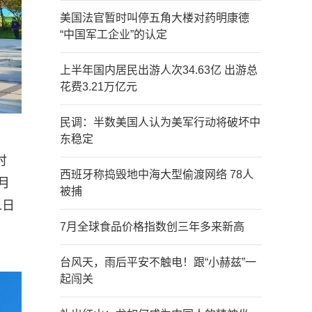
美国法官暂时叫停五角大楼对药明康德
“中国军工企业”的认定
上半年国内居民出游人次34.63亿 出游总
花费3.21万亿元
民调：半数美国人认为美军行动将破坏中
东稳定
时
西班牙称捣毁地中海大型偷渡网络 78人
月
被捕
1日
7月全球食品价格指数创三年多来新高
台风天，雨后平安不触电！跟“小赫兹”一
起闯关