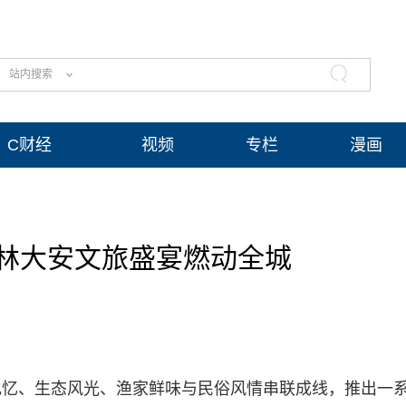
站内搜索
C财经
视频
专栏
漫画
林大安文旅盛宴燃动全城
记忆、生态风光、渔家鲜味与民俗风情串联成线，推出一