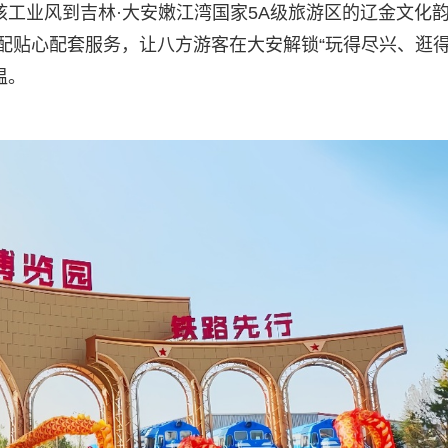
核工业风到吉林·大安嫩江湾国家5A级旅游区的辽金文化
搭配贴心配套服务，让八方游客在大安解锁“玩得尽兴、逛
温。