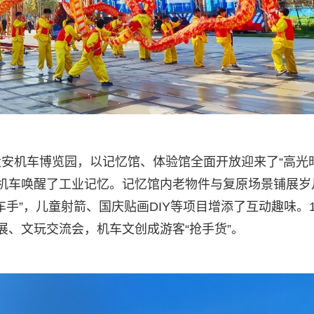
大安机车博览园，以记忆馆、体验馆全面开放迎来了“高光
复古机车唤醒了工业记忆。记忆馆内老物件与复原场景铺展岁
车手”，儿童射箭、国庆贴画DIY等项目增添了互动趣味。
展、文玩交流会，机车文创成游客“抢手货”。