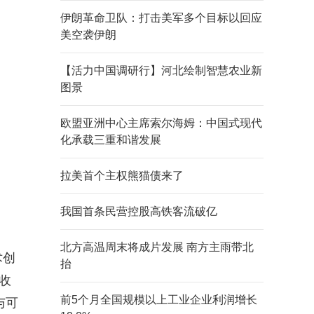
伊朗革命卫队：打击美军多个目标以回应
美空袭伊朗
【活力中国调研行】河北绘制智慧农业新
图景
欧盟亚洲中心主席索尔海姆：中国式现代
化承载三重和谐发展
拉美首个主权熊猫债来了
我国首条民营控股高铁客流破亿
北方高温周末将成片发展 南方主雨带北
术创
抬
收
前5个月全国规模以上工业企业利润增长
与可