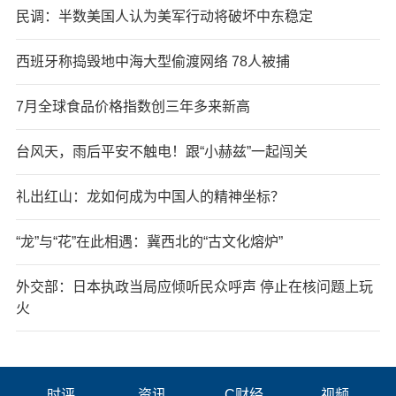
民调：半数美国人认为美军行动将破坏中东稳定
西班牙称捣毁地中海大型偷渡网络 78人被捕
7月全球食品价格指数创三年多来新高
台风天，雨后平安不触电！跟“小赫兹”一起闯关
礼出红山：龙如何成为中国人的精神坐标？
“龙”与“花”在此相遇：冀西北的“古文化熔炉”
外交部：日本执政当局应倾听民众呼声 停止在核问题上玩
火
时评
资讯
C财经
视频