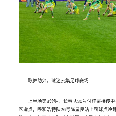
歌舞助兴，球迷云集足球赛场
上半场第8分钟，长春队30号付梓豪接传
区造点，呼和浩特队26号陈星良站上罚球点冷