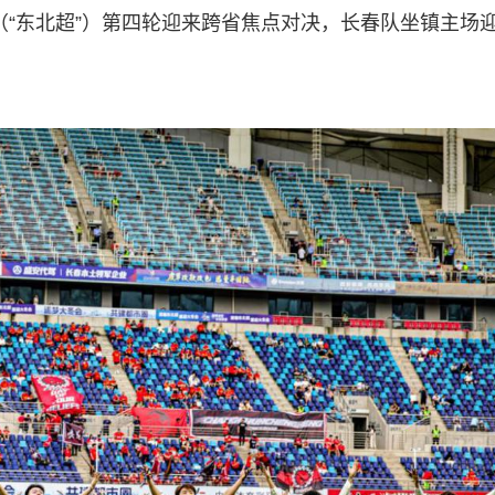
赛（“东北超”）第四轮迎来跨省焦点对决，长春队坐镇主场