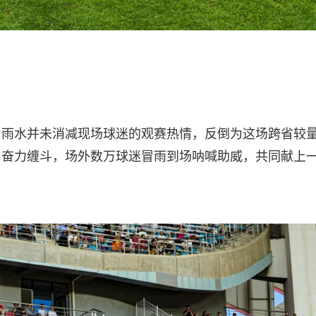
，雨水并未消减现场球迷的观赛热情，反倒为这场跨省较
、奋力缠斗，场外数万球迷冒雨到场呐喊助威，共同献上